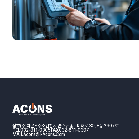
상호
(주)아콘스
주소
인천시 연수구 송도미래로 30, E동 2307호
TEL
032-811-0305
FAX
032-811-0307
MAIL
Acons@i-Acons.com