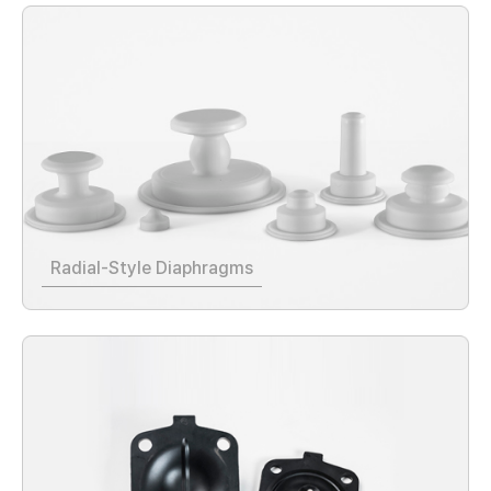
Radial-Style Diaphragms