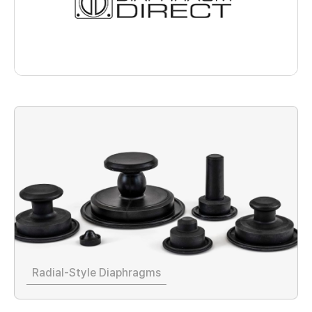
Radial-Style Diaphragms